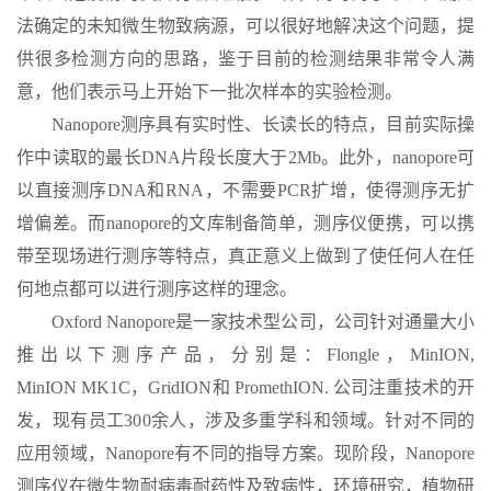
法确定的未知微生物致病源，可以很好地解决这个问题，提
供很多检测方向的思路，鉴于目前的检测结果非常令人满
意，他们表示马上开始下一批次样本的实验检测。
Nanopore测序具有实时性、长读长的特点，目前实际操
作中读取的最长DNA片段长度大于2Mb。此外，nanopore可
以直接测序DNA和RNA，不需要PCR扩增，使得测序无扩
增偏差。而nanopore的文库制备简单，测序仪便携，可以携
带至现场进行测序等特点，真正意义上做到了使任何人在任
何地点都可以进行测序这样的理念。
Oxford Nanopore是一家技术型公司，公司针对通量大小
推出以下测序产品，分别是：Flongle，MinION,
MinION MK1C，GridION和 PromethION. 公司注重技术的开
发，现有员工300余人，涉及多重学科和领域。针对不同的
应用领域，Nanopore有不同的指导方案。现阶段，Nanopore
测序仪在微生物耐病毒耐药性及致病性，环境研究，植物研