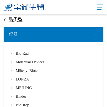
首页
/ 产品中心
产品类型
仪器
Bio-Rad
Molecular Devices
Miltenyi Biotec
LONZA
MEILING
Binder
BioDrop