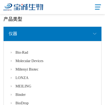
首页
/ 产品中心
产品类型
仪器
Bio-Rad
Molecular Devices
Miltenyi Biotec
LONZA
MEILING
Binder
BioDrop