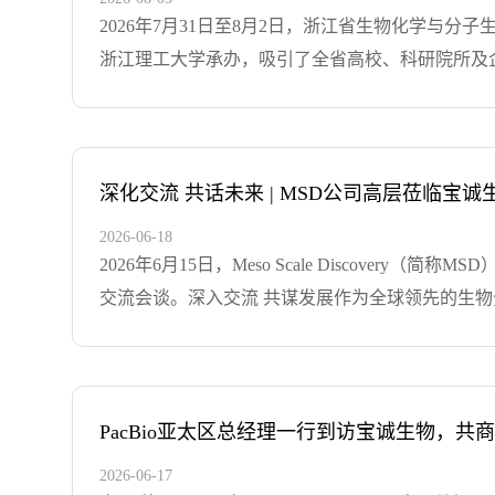
设置了分组研讨环节，大家各抒己见，展开了激烈
2026年7月31日至8月2日，浙江省生物化学与
坚实的基础。山水同行，携手共进会议最后一天，
浙江理工大学承办，吸引了全省高校、科研院所及企
增强了团队的凝聚力与向心力。年中承上启下，既
十四届会员代表大会及理事会第一次会议顺利召开
体宝诚人将以更加饱满的热情和更加务实的行动，
多年来与学会携手共进的合作历程，表达了对青年
及品牌：宝诚生物集团创立于1997年7月，在生
窦晓兵教授主持下开讲，三位特邀专家分别围绕研
一体的综合发展的高科技公司，与全球最前沿的著名企业如Bio-R
教授钱塘行”活动组织专家学者赴中国医药港和中
深化交流 共话未来 | MSD公司高层莅临宝
物、圣湘生物、墨卓生物、杭州柏熠、杭州柏炬等建.
式，理事长金勇丰教授、浙江理工大学副校长郭玉
2026-06-18
专家围绕荧光成像技术、微肽组学、分子医学、线
2026年6月15日，Meso Scale Discover
式于8月1日下午举行，大会先后颁发了教学比赛
交流会谈。深入交流 共谋发展作为全球领先的生物
“教授钱塘行”活动，进一步促进了学术与产业的协
术平台以高灵敏度、宽动态范围和多重检测能力著
举办，不仅为全省生化领域的专家学者搭建了高水
景及市场布局等议题进行了深入探讨，就产品技术
展！宝诚生物，以诚为宝以优质的服务为宗旨，从点
中圆满结束。宝诚生物作为生命科学领域整体解决
力于引进、推广国内外先进技术与产品，是一家集技
不仅加深了双方的相互了解，也为未来的协同发展擘
PacBio亚太区总经理一行到访宝诚生物，共
Danaher MD、PacBio、WPI、LONZA、Qiagen、Ab
作，共同探索生命科学领域的技术创新与应用拓展
2026-06-17