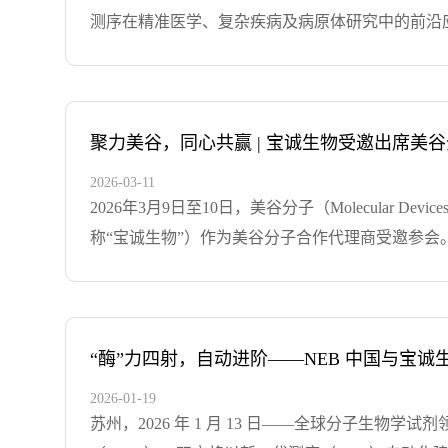
学事业的蓬勃发展！宝诚生物，以诚为宝以优质的服
测序在精准医学、复杂疾病及病原体研究中的前沿
大健康领域中致力于引进、推广国内外先进技术与
享了基于PacBio HiFi平台的HIV全基因组测序
业如Bio-Rad、Danaher MD、PacBio、WPI
解决方案。该方案涵盖自动化工作站、生信分析系
了良好的合作关系。总部设立于浙江杭州，在江苏
点，同时现场演示了病原微生物生信分析平台，直
各种技术培训和讲座，将全球先进的技术和产品推
产品互为支撑，共同体现了宝诚生物在测序领域的
聚力美谷，同心共赢 | 宝诚生物受邀出席美谷
的价值观和为客户提...
[+查看详情]
了专题汇报，系统介绍了基于PacBio HiFi平台的
2026-03-11
HiFi平台兼具通量高、读长长、错误率低三大优势，
2026年3月9日至10日，美谷分子（Molecula
提取、靶向捕获、自动化建库到一键式生信分析，全
称“宝诚生物”）作为美谷分子合作代理商受邀参会。
HiFi测序正在改变HIV测序现状，而宝诚生物
2026年战略方向。蔡俊松先生指出，随经济环境
为宗旨，从点滴做起全心全意为客户服务主要代理产
遇。此外，美谷分子市场部总经理艾平先生、售后部
品，是一家集技术开发与推广、产品销售、售后服务等为一
荣誉表彰在颁奖环节，美谷分子对2025年度表现
LONZA、Qiagen、Abcam、NEB、R&D、Milten
经销商”称号。专题讨论与经验分享在“聚力美谷 
“酶”力四射，自动进阶——NEB 中国与宝诚
享了在市场样机（Demo机）方面的投入经验。
2026-01-19
生物施文韬先生参加了小组讨论。他分享了公司在
苏州，2026 年 1 月 13 日——全球分子生物学试
致辞中对过去一年的合作成果表示认可，并展望了未