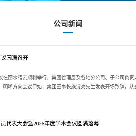
公司新闻
理会议圆满召开
中经理会议在丽水缙云顺利举行。集团管理层及各地分公司、子公司
，明晰方向会议伊始，集团董事长施觉亮先生发表开场致辞，从
同时直面现存问题，为下半年的重点工作指明了方向。随后，市
目标清晰、举措务实，充分体现各团队应对变局、力保达成的坚
在项目中所掌握的知识、经验和技巧，为团队带来了极具价值的
，人事行政部与财务部及售后部门就议题进行了专题讲解汇报，
员代表大会暨2026年度学术会议圆满落幕
数字化运营与管理的概念，为未来提质增效夯实了技术底座。集