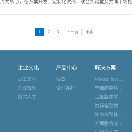
建库为核心，在方案开发、定制化试剂、联合实验室及共同市场推
户服务主要代理产品及品牌：宝诚生物集团创立于1997年7月
EB 中国 “In China, for China”战略的持续推进
、售后服务等为一体的综合发展的高科技公司，与全球最前沿的著名企业如
B 国际业务执行总监 Carole Keating 博士，市场营销与销售执行总监 
R&D、Miltenyi、Merck、真迈生物、圣湘生物、墨卓生物、杭
长施觉亮先生、首席运营官施文韬先生、宝诚生物首席科学家、柏熠科
1
2
3
下一页
末页
分公司或办事处。公司努力追踪生命科学领域的最新技术和发展，
的测序市场之一，而自动化是 NGS 走向普及的必经之路。”NEB 
致力于与本土伙伴共建生态。宝诚生物拥有与先进仪器制造商合作并
面的技术优势形成互补，我们相信这次合作将产生更大的协同效应。"NEB
术与大规模生产能力，也是最早参与 NGS 建库试剂开发的公司
诚
企业文化
产品中心
解决方案
助中国用户获得更多、更灵活的本地化解决方案。”宝诚生物董事
员工天地
仪器
Western blot 整体解决方案
建立战略合作伙伴关系，不仅将提升我们在自动化 NGS 建库领
企业视频
试剂耗材
单细胞整体解决方案
观了 NEB 中国卓越中心，并向 NEB 国际团队详细介绍和演
招聘人才
定量整体解决方案
类器官整体解决方案
外泌体整体解决方案
无细胞合成整体解决方案