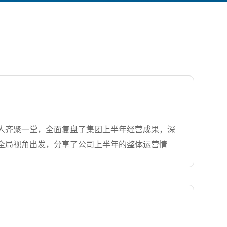
负责人齐聚一堂，全面复盘了集团上半年经营成果，深
全局视角出发，分享了公司上半年的整体运营情
场技术部以详实数据开展系统性分析；各业务板块
定决心。职能支撑，强化内功次日，议程聚焦于销
销售技巧培训。测序事业部对下半年计划进行了深入
进一步强化了管理团队的风险防控意识与精细化管
思广益，共谋发展为充分激发团队智慧，会议特别