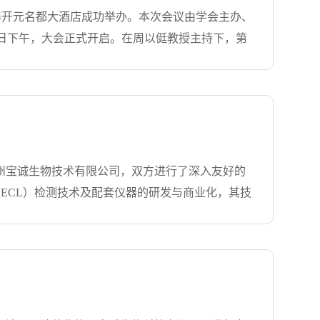
大家相互学习和成长，为公司的进一步发展打下了
州盛泰开元名都大酒店成功举办。本次会议由学会主办、
放松身心，在欢声笑语中拉近了彼此距离，进一步
1日下午，大会正式开启。在周以侹教授主持下，第
一了思想，明确了目标，凝聚了共识。下半年，全
事长施觉亮先生作为嘉宾致辞，他回顾了宝诚公司
旨，从点滴做起全心全意为客户服务主要代理产品
取得圆满成功。随后，“宝诚研究生暑期学校”在
是一家集技术开发与推广、产品销售、售后服务等为
题，与青年学子分享了宝贵经验。同期，“浙江百名
bcam、NEB、R&D、Miltenyi、Merck、真迈生
。8月1日上午，大会隆重开幕。叶足教授主持开幕
由金勇丰、舒建洪、张进三位教授主持。多位知名
为与会者带来高水平的学术盛宴。闭幕式及颁奖仪
先生一行到访杭州宝诚生物技术有限公司，双方进行了深入友好的
会议在延续品牌活动之余，新增的成果转化论坛和
（ECL）检测技术及配套仪器的研发与商业化，其技
日，与会代表自由交流后陆续离会。本次大会的成功
此次会谈中，双方围绕未来合作方向、技术应用前
待未来更多合作与交流，携手推动学科高质量发
好基础。携手共进 开启新篇会谈在友好务实的氛围
立于1997年7月，在生命科学和大健康领域中致
全球先进技术与产品。此次MSD高层的到访交流，
公司，与全球最前沿的著名企业如Bio-Rad、
诚信”的核心价值观，与MSD保持密切沟通与协
的服务为宗旨，从点滴做起全心全意为客户服务主