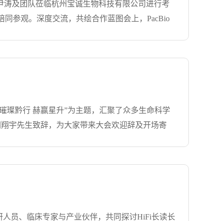
术与产品，是一家集技术开发与推广、产品销售、售
am、中国区经理尹涛及团队莅临杭州宝诚生物科技有限公司进行考
iagen、Abcam、NEB、R&D、Miltenyi、
观。深度交流，共绘合作蓝图‌会上，PacBio
在江苏、安徽、江西、福建、湖北等地设立了分公司
展方向。PacBio在长读长测序领域持续突破，目前
品推荐给国内用户，使国外最新的研发技术能尽快
a 感谢宝诚团队的投入与支持，双方共建的联合实验室已经
体解决方案的使命，凭借自身先进的经营理念、雄
概况、业务布局及未来战略规划。宝诚生物成立30
药等生命科学和化工领域的用户建立...
[+查看详
配套宝诚柔性核酸提取、全自动建库仪、生信分析软件以及
场协同‌三大维度，阐述了双方在PacBio长读长测序
Bio--宝诚生物”中国联合实验室‌进行实地走访，该
“璀璨黔行 赫赢星升”为主题，汇聚了众多生命科学
量建库系统等核心自研成果，完整呈现了从样本前处
胡翔宇先生致辞，为大家带来大会欢迎辞及开场寄
势，双方就PacBio测序整体方案开发、联合实验室
下各品牌的代表嘉宾以及优秀代理商嘉宾依次登
道的协同优势，共同推动PacBio测序技术的普
发展之路。晚上颁奖晚宴在宴会厅隆重举行，杭州
服务主要代理产品及品牌：宝诚生物集团创立于
子仪器）颁发的“卓越经销商奖”！过去的一年，是充满挑
尝试突破，最终在生命科学领域中取得了更为显著
业内的领先地位，为生命科学和大健康领域的专家
神，与平台同频共振、合力共赢，共同推动生命科
顶尖科研人员、临床专家与产业伙伴，共同探讨HiFi长读长