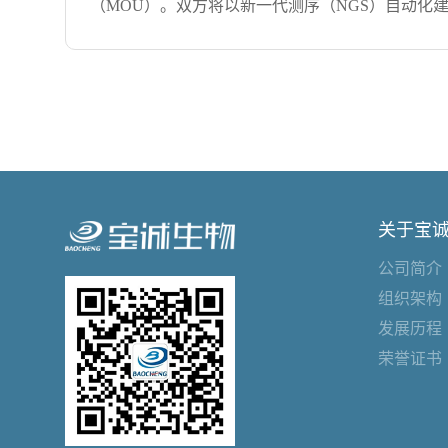
（MOU）。双方将以新一代测序（NGS）自动化
为宝以优质的服务为宗旨，从点滴做起全心全意为客
科研与临床机构的标准化、规模化应用。此次签约标志着 N
外先进技术与产品，是一家集技术开发与推广、产品销售
决方案。NEB 中国总经理 Timothy Wong 博士率 NE
WPI、LONZA、Qiagen、Abcam、NEB、
Miller 博士及中国区管理层，与宝诚生物董事
杭州，在江苏、安徽、江西、福建、湖北等地设立了
卓越中心共同见证了这一重要时刻。“中国是全球增长最快
上表示，“NEB 在苏州设立卓越中心以来，始终
在 NGS 自动化领域的专业能力与 NEB 在酶工程方
该合作表示支持，“NEB 具备世界一流的酶学技
关于宝
学技术人员，这将更加有利于双方的优势互补，帮
公司简介
坚持‘技术引进与自主开发并重’。此次与 NEB 
组织架构
合规的整体解决方案。”签约仪式前，宝诚生物团队参
发展历程
[+查看详情]
荣誉证书