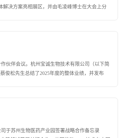
宝诚生物集团创立于1997年7月，在生命科学和
体解决方案亮相展区，并由毛凌峰博士在大会上分
的综合发展的高科技公司，与全球最前沿的著名企
本次PRISM上展示了和柏熠科技合作开发的测序全流程
rck、真迈生物、圣湘生物、墨卓生物、杭州柏熠、杭州柏炬等建立
了自动化工作站与全基因组捕获试剂盒的技术特
力追踪生命科学领域的最新技术和发展，长期举办
式分析流程，吸引了众多与会专家驻足交流。三大
员。自成立以来，一直遵循“诚实、诚恳、诚信”
一站式支撑。会议期间，宝诚生物毛凌峰博士发表
.7 kb，存在高度复杂的准种和耐药突变。PacBio
HiFi平台开发的HIV全长测序整体解决方案，从核酸
026年度合作伙伴会议。杭州宝诚生物技术有限公司（以下简
析及传播网络分析等功能。毛博强调，PacBio
蔡俊松先生总结了2025年度的整体业绩，并发布
场专家的高度评价。宝诚生物，以诚为宝以优质的服务
极态势。他鼓励合作伙伴坚定信心，共同把握市场机
健康领域中致力于引进、推广国内外先进技术与产
略、售后服务分享及应用技术赋能案例进行了介绍。
Danaher MD、PacBio、WPI、
的业务表现，荣获美谷分子颁发的“2025年度优秀
宾。施觉亮先生结合宝诚生物近年来的实际运作，分
要领，为与会合作伙伴提供了参考。当日下午，宝诚
验进行了交流。总结展望会议最后，蔡俊松先生在
物技术有限公司于苏州生物医药产业园签署战略合作备忘录
向，为后续的深度合作奠定了基础。宝诚生物，以诚