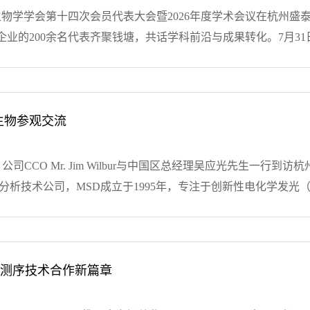
的讨论，发挥集体智慧，为企业发展献计献策。通过这次会议，
分子生物学学会第十四次会员代表大会暨2026年度学术会议在杭
团队共同前往缙云仙都景区开展团建活动。在青山绿水间，大家
业的200余名代表齐聚钱塘，共话学科前沿与成果转化。7月3
是回望，更是起航。通过此次会议，宝诚生物管理团队进一步统
，完成了新一届理事会换届工作。杭州宝诚生物技术有限公司董
向着年度目标全力进发！宝诚生物，以诚为宝以优质的服务为宗
科研人才培养的持续关注与坚定支持，并预祝本次研究生暑期学校
命科学和大健康领域中致力于引进、推广国内外先进技术与产品，
究生学术素养提升、科技论文写作以及AI赋能生命科学研究等主
ad、Danaher MD、PacBio、WPI、LONZA、Qiagen、A
国科学院杭州医学所参观交流，深入了解产业生态与科研平台建设
诚生物参观交流
..
[+查看详情]
海教授分别致辞。在颁奖与合影之后，大会报告环节正式开始，
粒体调控、蛋白质设计及应激响应等前沿方向奉献了精彩报告，
y（简称MSD）公司CCO Mr. Jim Wilbur与中国区总经理吴应光
和青年学者论坛奖项。理事长金勇丰教授在闭幕总结中表示，本次
分析技术公司，MSD成立于1995年，专注于创新性电化学发光
同共进，并对所有参会者和会务组的辛勤付出表示感谢。8月2
称，广泛应用于生物标志物研究、药物研发及临床检测等领域。
平交流平台，也为青年人才成长提供了宝贵机会。让我们共同期
与市场需求的契合点进行了充分交流，为后续深度合作奠定了良
滴做起全心全意为客户服务主要代理产品及品牌：宝诚生物集团创
方案的专业服务商，深耕行业近三十年，始终致力于引进和推广
术开发与推广、产品销售、售后服务等为一体的综合发展的高科技
画了清晰路径。展望未来，宝诚生物将继续秉持“诚实、诚恳、
商测序技术合作新篇章
cam、N...
[+查看详情]
，为行业发展注入新的活力与动力。宝诚生物，以诚为宝以优质