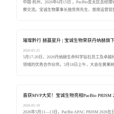
要代理产品及品牌：宝诚生物集团创立于1997年
中国·杭州，2026年6月15日‌ ，PacBio亚太区总经
后服务等为一体的综合发展的高科技公司，与全球最前沿的著名企业
察交流。宝诚生物董事长施觉亮先生、首席运营官施
Merck、真迈生物、圣湘生物、墨卓生物、杭州
亚太市场总监Mr. Lyndsey Lam率先介绍
或办事处。公司努力追踪生命科学领域的最新技术
HiFi已经广泛应用到各个学科领域，是全球领先的长读长
地服务于广大科研人员。自成立以来，一直遵循“
成为PacBio在中国的应用标杆，为中国客户提
厚的综合实力、卓越的人才队伍、优秀的团队管理等
年来，宝诚人始终致力于把全球最新技术带给用户，赋能科
璀璨黔行 赫赢星升 | 宝诚生物荣获丹纳赫旗
情]
试剂等产品，形成PacBio HiFi测序完整的解决方
2026-05-22
领域的技术创新与产业生态共建规划。实地考察，聚焦研
5月17-20日，2026丹纳赫生命科学钻石员工
联合实验室承载应用研发、实操培训、Demo实
领域的优秀合作伙伴。5月18日上午，大会在黄
理到数据解读的PacBio测序平台全流程解决方案
语，对本次与会的优秀经销商及嘉宾们表示了最热
标准化运营及海内外市场拓展达成多项共识，进一步
台，围绕各个篇章进行了精彩的主题分享与论坛。
及与应用，助力生命科学产业的创新发展。宝诚生
宝诚生物凭借着长期以来的专业服务、卓越的业绩表现以
1997年7月，在生命科学和大健康领域中致力于引进.
战的一年，也是寻求突破的一年。面对市场的种种
喜获MVP大奖！宝诚生物亮相PacBio PRISM
的成绩。这份沉甸甸的“卓越经销商奖”荣誉，是
2026-05-19
们提供最先进的研究工具和整体解决方案，持续赋
2026年5月11—13日，PacBio APAC P