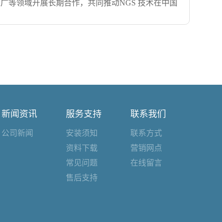
广等领域开展长期合作，共同推动NGS 技术在中国
，在生命科学和大健康领域中致力于引进、推广国内
，为本土生命科学实验室带来更高效、更稳定的自动化整体解
Bio-Rad、Danaher MD、PacBio、
Andy Bertera 先生，NEB 英国总经理 Davin
州柏熠、杭州柏炬等建立了良好的合作关系。总部设立于浙江
技CEO毛凌峰博士及核心管理团队，在 NEB 中国
长期举办各种技术培训...
[+查看详情]
中国总经理 Timothy Wong 博士在签约仪式
开发集成 NGS 建库自动化方案的经验。宝诚生物
 国际业务执行总监 Carole Keating 博士对
。宝诚公司不仅有强大的商务团队，同时拥有大量的科
新闻资讯
服务支持
联系我们
长施觉亮先生指出：“公司成立二十八年来，始终
公司新闻
安装须知
联系方式
域的综合竞争力，也将为科研和临床机构提供更加可靠、
资料下载
营销网点
示了自动化建库仪的使用。双方核心团队成员围绕...
常见问题
在线留言
售后支持