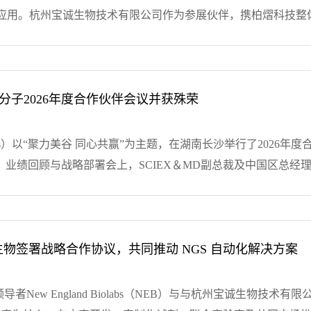
务为宗旨，从点滴做起全心全意为客户服务主要代理产品及品牌：
应用。杭州宝诚生物技术有限公司作为参展伙伴，携柏熠科技整
产品，是一家集技术开发与推广、产品销售、售后服务等为一体
解决方案，最终荣获PacBio颁发的2025年度MVP奖。宝诚生物在
、LONZA、Qiagen、Abcam、NEB、R&D、Miltenyi、Me
统和全基因组捕获试剂盒三大核心产品。展台上，宝诚生物展示
、安徽、江西、福建、湖北等地设立了分公司或办事处。公司努
观呈现从原始数据到耐药报告、准种分子溯源等功能模块的一键
荐给国内用户，使国外最新的研发技术能尽快地服务于广大科研人
技术整合能力，为病原微生物的高通量测序提供了高效、智能的
分子2026年度合作伙伴会议并获殊荣
HIV全基因组测序整体解决方案。毛博指出，HIV基因组长度约9.2–9
对HIV的全长测序意义重大。宝诚生物和柏熠科技基于PacBio 
r Devices）以“聚力美谷 同心共赢”为主题，在湖南长沙举行了2
面覆盖HIV全基因组测序全流程，支持准种分子溯源、耐药突变解
业绩回顾与战略部署会上，SCIEX＆MD副总裁及中国区总经理
的整体方案让这一技术更加可及、易用。精彩的汇报内容赢得了现
回暖以及科研经费投入、政策支持的增加，企业发展环境呈现积
品及品牌：宝诚生物集团创立于1997年7月，在生命科学和大
章晓颖先生以及应用技术部郭文杰先生分别就2026年市场策
体的综合发展的高科技公司，与全球最前沿的著名企业如Bio-Rad、
突出的代理商进行了表彰。杭州宝诚生物技术有限公司凭借过去一年
yi、Merck、真迈生物、圣湘生物、...
[+查看详情]
同心共赢”圆桌访谈环节，宝诚生物总经理施觉亮受邀担任访谈嘉
生物签署战略合作协议，共同推动 NGS 自动化解决方案
他通过具体案例分析，总结了经销商投入样机的必要性及使用管理
浙江、江西两省的销售策略，并与现场经销商就区域市场开拓经
剂领导者New England Biolabs（NEB）与与杭州宝诚生
来发展愿景。此次会议进一步明确了各方在2026年的协作方