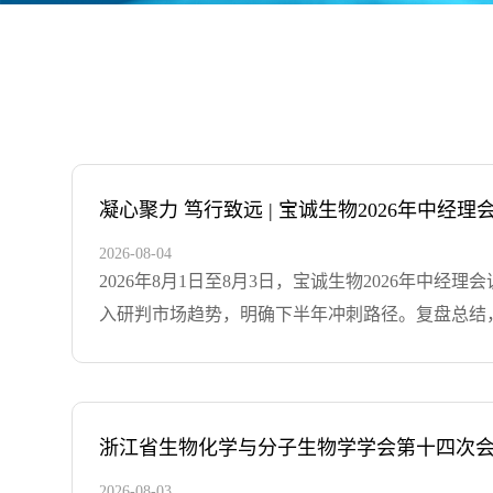
凝心聚力 笃行致远 | 宝诚生物2026年中经
2026-08-04
2026年8月1日至8月3日，宝诚生物2026年
入研判市场趋势，明确下半年冲刺路径。复盘总结
况，肯定了各团队在复杂市场环境中取得的成果，
负责人围绕区域实际，汇报下半年具体行动方案，
售赋能与职能管理。 结合实战案例，深入分享了
剖析，也为各业务端提供了有力的决策参考。此外
浙江省生物化学与分子生物学学会第十四次会
理能力。紧接着施文韬经理分享了公司当前运行的
2026-08-03