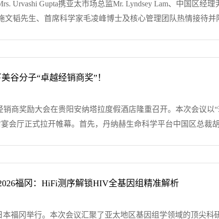
7月，在生命科学和大健康领域中致力于引进、推广国内外先进技
理Mrs. Urvashi Gupta携亚太市场总监Mr. Lyndsey L
如Bio-Rad、Danaher MD、PacBio、WPI、LONZA、Q
文韬先生、首席科学家毛凌峰博士及核心管理团队热情接待并陪同参
柏熠、杭州柏炬等建立了良好的合作关系。总部设立于浙江杭州，
了亚太区的业务布局、测序核心技术优势、全球产业化规划及本土化合作发
和发展，长期举办各种技术培训和讲座，将全球先进的技术和产
测序技术。PacBio亚太区总经理Mrs. Urvashi Gupt
诚实、诚恳、诚信”的价值观和为客户提供最先进的研究工具和整
供了优质的服务。随后，宝诚生物施文韬详细介绍了公司的整体经营
方面的优势，与各大高校、科研院所、医院、政府实验室、生物制
学研究， PacBio 最新 Vega 高通量 HiFi 平台，
下美谷分子“卓越经销商奖”！
案。整个座谈会围绕‌联合实验室共建‌、‌双向技术融合‌以及‌海内外市
发落地‌随后，在董事长施总的陪同下PacBio代表团前往“Pac
及卓越经销商奖励大会在贵阳安纳塔拉度假酒店隆重召开。本次会议以
验、客户样品测试等功能，现场，现场技术人员演示了全自动高通
果树宴会厅正式拉开帷幕。首先，丹纳赫生命科学平台中国区总裁
。战略共识，携手共赢未来‌本次交流基于全球基因测序产业的发展趋
烈的欢迎。随后，在当天的大会日程安排中，多位来自丹纳赫旗
巩固了双向赋能的战略合作伙伴关系。未来，双方将依托技术与渠
各方代表齐聚一堂，展开了深度的交流与探讨，共同展望未来的
物，以诚为宝以优质的服务为宗旨，从点滴做起全心全意为客户
及不懈的奋斗精神，荣获Molecular Devices（美谷分
..
[+查看详情]
考验，宝诚生物团队不惧艰险，迎难而上，积极寻找机会并勇敢
 2026福冈：HiFi测序解锁HIV全基因组精准解析
对整个宝诚团队过去努力的极大肯定。未来，我们将继续保持在行
能客户探索生命奥秘。宝诚人将继续保持团结、拼搏、创新的精
RISM 2026在日本福冈举行。本次会议汇聚了亚太地区基因组学领域的