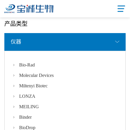
首页
/ 产品中心
产品类型
仪器
Bio-Rad
Molecular Devices
Miltenyi Biotec
LONZA
MEILING
Binder
BioDrop