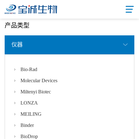
首页
/ 产品中心
产品类型
仪器
Bio-Rad
Molecular Devices
Miltenyi Biotec
LONZA
MEILING
Binder
BioDrop