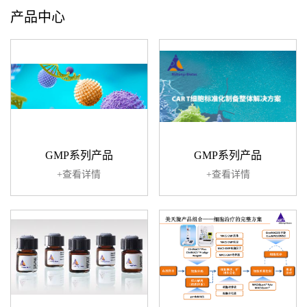
产品中心
GMP系列产品
GMP系列产品
+查看详情
+查看详情