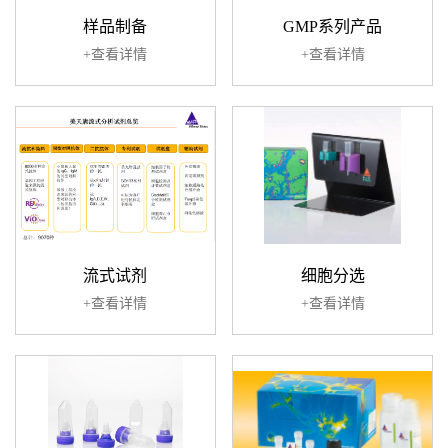
样品制备
GMP系列产品
+查看详情
+查看详情
流式试剂
细胞分选
+查看详情
+查看详情