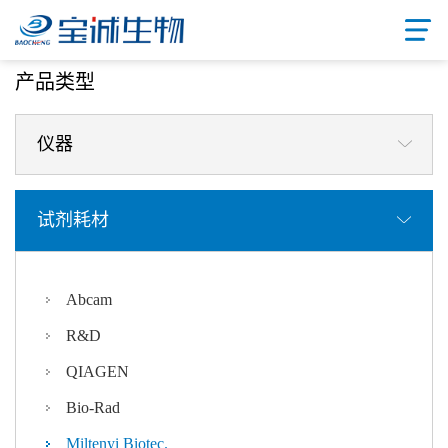
首页
/ 产品中心
产品类型
仪器
试剂耗材
Abcam
R&D
QIAGEN
Bio-Rad
Miltenyi Biotec.