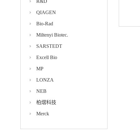
R&D
QIAGEN
Bio-Rad
Miltenyi Biotec.
SARSTEDT
Excell Bio
MP
LONZA
NEB
柏熠科技
Merck