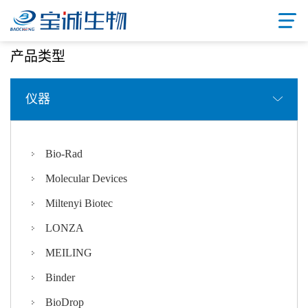
首页
/ 产品中心
产品类型
仪器
Bio-Rad
Molecular Devices
Miltenyi Biotec
LONZA
MEILING
Binder
BioDrop