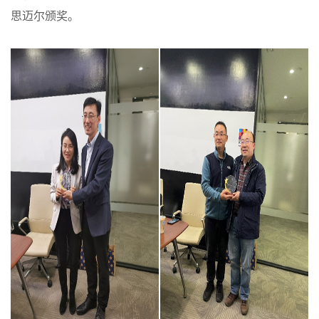
思迈尔颁奖。