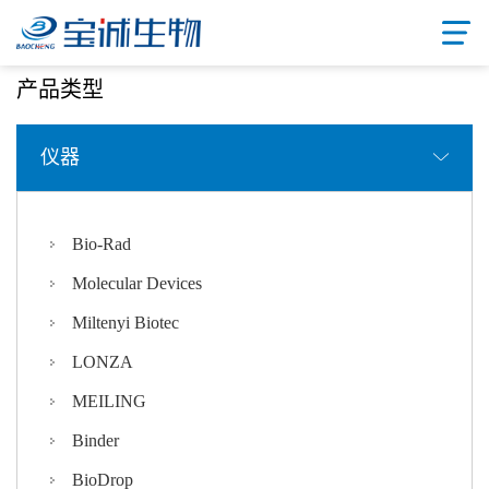
首页
/ 产品中心
产品类型
仪器
Bio-Rad
Molecular Devices
Miltenyi Biotec
LONZA
MEILING
Binder
BioDrop