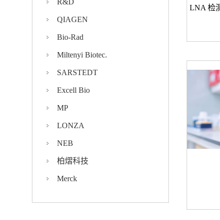
R&D
QIAGEN
Bio-Rad
Miltenyi Biotec.
SARSTEDT
Excell Bio
MP
LONZA
NEB
柏熠科技
Merck