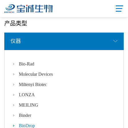
首页
/ 产品中心
产品类型
仪器
Bio-Rad
Molecular Devices
Miltenyi Biotec
LONZA
MEILING
Binder
BioDrop